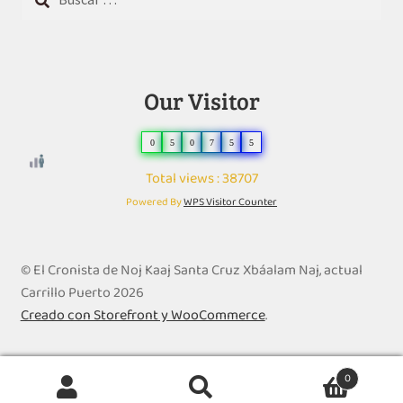
Our Visitor
0
5
0
7
5
5
Total views : 38707
Powered By
WPS Visitor Counter
© El Cronista de Noj Kaaj Santa Cruz Xbáalam Naj, actual
Carrillo Puerto 2026
Creado con Storefront y WooCommerce
.
0
Buscar
B