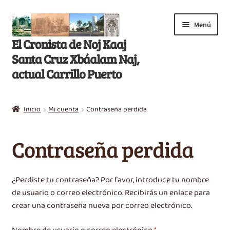
Saltar
Ir
Menú
a
al
El Cronista de Noj Kaaj
navegación
contenido
Santa Cruz Xbáalam Naj,
actual Carrillo Puerto
Inicio
Inicio
Mi cuenta
Contraseña perdida
E
Libros
x
Contraseña perdida
p
Artículos
a
n
Nikté T’aan
¿Perdiste tu contraseña? Por favor, introduce tu nombre
d
de usuario o correo electrónico. Recibirás un enlace para
i
Efemérides
crear una contraseña nueva por correo electrónico.
r
m
Obligatorio