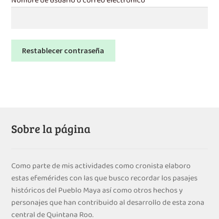
Videos
Nombre de usuario o correo electrónico
*
e
n
Carrito
ú
h
Restablecer contraseña
i
j
o
Sobre la página
Como parte de mis actividades como cronista elaboro
estas efemérides con las que busco recordar los pasajes
históricos del Pueblo Maya así como otros hechos y
personajes que han contribuido al desarrollo de esta zona
central de Quintana Roo.