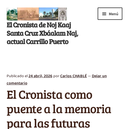
Saltar
Ir
Menú
a
al
El Cronista de Noj Kaaj
navegación
contenido
Santa Cruz Xbáalam Naj,
actual Carrillo Puerto
Inicio
E
Libros
x
Publicado el
24 abril, 2026
por
Carlos CHABLÉ
—
Dejar un
p
Artículos
comentario
a
El Cronista como
n
Nikté T’aan
d
puente a la memoria
i
Efemérides
r
para las futuras
m