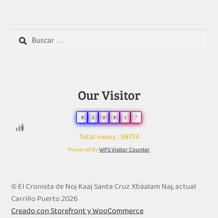
Buscar:
Our Visitor
0
5
0
8
1
7
Total views : 38774
Powered By
WPS Visitor Counter
© El Cronista de Noj Kaaj Santa Cruz Xbáalam Naj, actual
Carrillo Puerto 2026
Creado con Storefront y WooCommerce
.