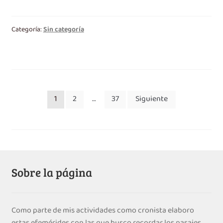
Categoría:
Sin categoría
Paginación
1
2
…
37
Siguiente
de
entradas
Sobre la página
Como parte de mis actividades como cronista elaboro
estas efemérides con las que busco recordar los pasajes