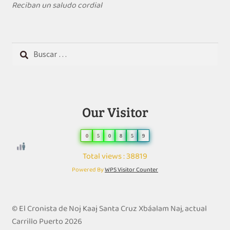
Reciban un saludo cordial
Buscar:
Our Visitor
0
5
0
8
5
9
Total views : 38819
Powered By
WPS Visitor Counter
© El Cronista de Noj Kaaj Santa Cruz Xbáalam Naj, actual
Carrillo Puerto 2026