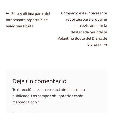
Navegación
Entrada
Siguiente
Comparto este interesante
3era. y última parte del
anterior:
entrada:
reportaje para el que fui
interesante reportaje de
de
entrevistado por la
Valentina Boeta
entradas
destacada periodista
Valentina Boeta del Diario de
Yucatán
Deja un comentario
Tu dirección de correo electrónico no será
publicada.
Los campos obligatorios están
marcados con
*