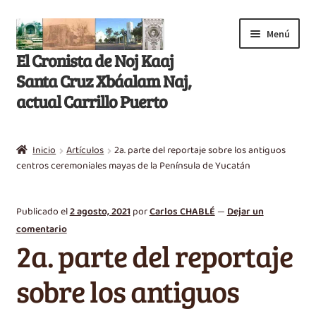
Saltar
Ir
Menú
a
al
El Cronista de Noj Kaaj
navegación
contenido
Santa Cruz Xbáalam Naj,
actual Carrillo Puerto
Inicio
Inicio
Artículos
2a. parte del reportaje sobre los antiguos
E
centros ceremoniales mayas de la Península de Yucatán
Libros
x
p
Artículos
Publicado el
2 agosto, 2021
por
Carlos CHABLÉ
—
Dejar un
a
comentario
n
Nikté T’aan
2a. parte del reportaje
d
i
Efemérides
sobre los antiguos
r
m