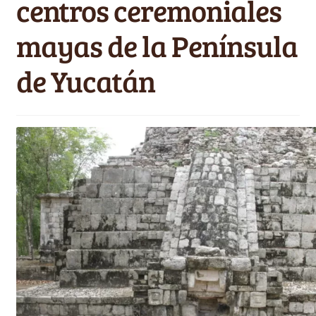
centros ceremoniales
Videos
e
n
mayas de la Península
Carrito
ú
h
de Yucatán
i
j
o