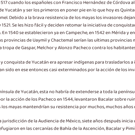
517 cuando los españoles con Francisco Hernández de Córdova al 
de Yucatán y ser los primeros en poner pie en lo que hoy es Quinta
mel. Debido a la brava resistencia de los mayas los invasores deja
 1521. Se les hizo fácil y deciden retomar la iniciativa de conquist
. En 1540 se establecieron ya en Campeche, en 1542 en Mérida y en 1
s provincias de Uaymil y Chactemal serían las ultimas provincias 
a tropa de Gaspar, Melchor y Alonzo Pacheco contra los habitantes 
 y conquista de Yucatán era apresar indígenas para trasladarlos a i
bían sido en ese entonces casi exterminados por la acción de los i
nínsula de Yucatán, esta no habría de extenderse a toda la penínsul
por la acción de los Pacheco en 1544, levantaron Bacalar sobre ruin
es los mayas mantendrían su resistencia por muchos, muchos años 
a jurisdicción de la Audiencia de México, siete años después inic
refugiaron en las cercanías de Bahía de la Ascención, Bacalar y Pim