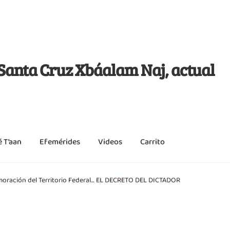
j Santa Cruz Xbáalam Naj, actual
é T’aan
Efemérides
Videos
Carrito
moración del Territorio Federal… EL DECRETO DEL DICTADOR