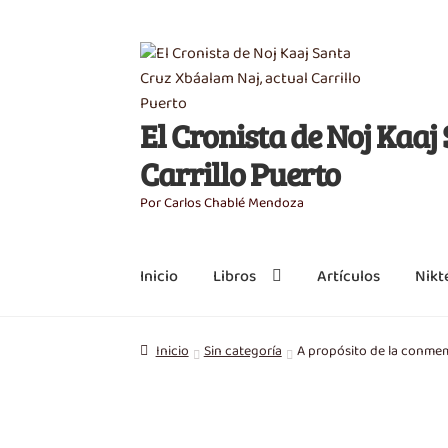
Saltar
Ir
a
al
navegación
contenido
El Cronista de Noj Kaa
Carrillo Puerto
Por Carlos Chablé Mendoza
Inicio
Libros
Artículos
Nikt
Inicio
Sin categoría
A propósito de la conme