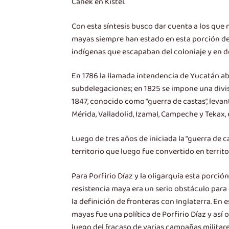
Canek en Kistel.
Con esta síntesis busco dar cuenta a los que 
mayas siempre han estado en esta porción del
indígenas que escapaban del coloniaje y en d
En 1786 la llamada intendencia de Yucatán ab
subdelegaciones; en 1825 se impone una divi
1847, conocido como “guerra de castas”, leva
Mérida, Valladolid, Izamal, Campeche y Tekax, 
Luego de tres años de iniciada la “guerra de 
territorio que luego fue convertido en territo
Para Porfirio Díaz y la oligarquía esta porció
resistencia maya era un serio obstáculo para q
la definición de fronteras con Inglaterra. En e
mayas fue una política de Porfirio Díaz y así 
luego del fracaso de varias campañas militar