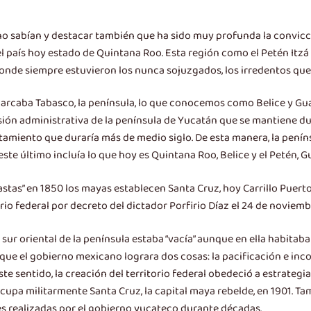
no sabían y destacar también que ha sido muy profunda la convicci
 país hoy estado de Quintana Roo. Esta región como el Petén Itzá 
onde siempre estuvieron los nunca sojuzgados, los irredentos que 
arcaba Tabasco, la península, lo que conocemos como Belice y Gua
sión administrativa de la península de Yucatán que se mantiene d
ntamiento que duraría más de medio siglo. De esta manera, la pení
este último incluía lo que hoy es Quintana Roo, Belice y el Petén, 
castas” en 1850 los mayas establecen Santa Cruz, hoy Carrillo Pue
rio federal por decreto del dictador Porfirio Díaz el 24 de noviem
n sur oriental de la península estaba “vacía” aunque en ella habita
ue el gobierno mexicano lograra dos cosas: la pacificación e incorp
ste sentido, la creación del territorio federal obedeció a estrategia
ocupa militarmente Santa Cruz, la capital maya rebelde, en 1901. Ta
es realizadas por el gobierno yucateco durante décadas.