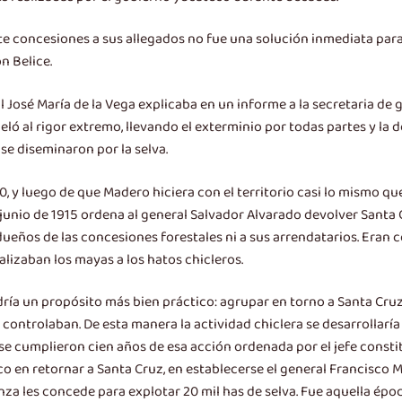
ante concesiones a sus allegados no fue una solución inmediata pa
n Belice.
eral José María de la Vega explicaba en un informe a la secretaria d
peló al rigor extremo, llevando el exterminio por todas partes y la
 se diseminaron por la selva.
0, y luego de que Madero hiciera con el territorio casi lo mismo q
en junio de 1915 ordena al general Salvador Alvarado devolver San
dueños de las concesiones forestales ni a sus arrendatarios. Eran 
lizaban los mayas a los hatos chicleros.
dría un propósito más bien práctico: agrupar en torno a Santa Cru
controlaban. De esta manera la actividad chiclera se desarrollaría
o se cumplieron cien años de esa acción ordenada por el jefe const
o en retornar a Santa Cruz, en establecerse el general Francisco 
ranza les concede para explotar 20 mil has de selva. Fue aquella é