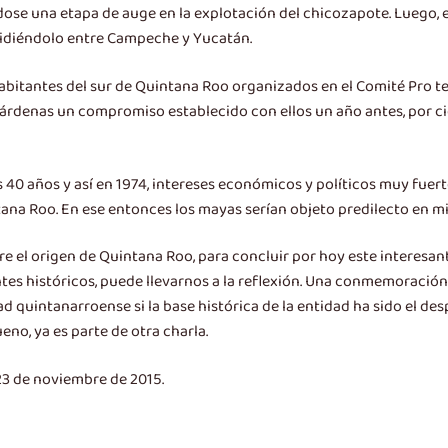
iándose una etapa de auge en la explotación del chicozapote. Luego,
ividiéndolo entre Campeche y Yucatán.
itantes del sur de Quintana Roo organizados en el Comité Pro terri
 Cárdenas un compromiso establecido con ellos un año antes, por c
0 años y así en 1974, intereses económicos y políticos muy fuertes,
ana Roo. En ese entonces los mayas serían objeto predilecto en mil
obre el origen de Quintana Roo, para concluir por hoy este interes
 históricos, puede llevarnos a la reflexión. Una conmemoración o
d quintanarroense si la base histórica de la entidad ha sido el desp
eno, ya es parte de otra charla.
, 23 de noviembre de 2015.