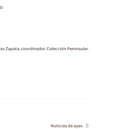
90
ías Zapata, coordinador. Colección Peninsular.
Siguiente
Noticias de ayer..