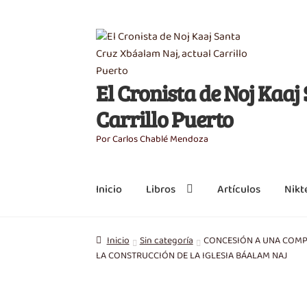
Saltar
Ir
a
al
navegación
contenido
El Cronista de Noj Kaa
Carrillo Puerto
Por Carlos Chablé Mendoza
Inicio
Libros
Artículos
Nikt
Inicio
Sin categoría
CONCESIÓN A UNA COMPAÑ
LA CONSTRUCCIÓN DE LA IGLESIA BÁALAM NAJ