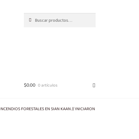
Buscar
B
por:
u
s
c
a
r
$
0.00
0 artículos
NCENDIOS FORESTALES EN SIAN KAAN // INICIARON