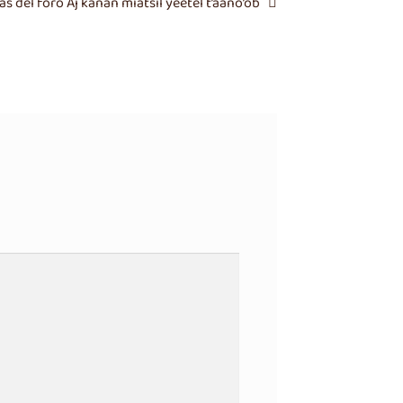
 del foro Aj kanan miatsil yéetel t’aano’ob