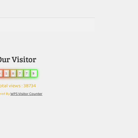
Our Visitor
0
5
0
7
7
9
otal views : 38734
red By
WPS Visitor Counter