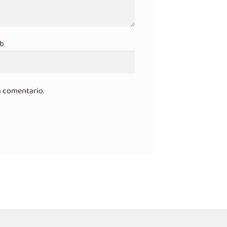
b
n comentario.