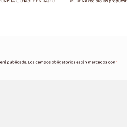
Siguiente
ONISTA C. CHABLÉ EN RADIO
MORENA recibió las propuestas
entrada:
erá publicada.
Los campos obligatorios están marcados con
*