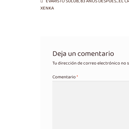
Navegación
Entrada
EVARISTO SULUB, 83 AÑOS DESPUES…EL CR
anterior:
XENKA
de
entradas
Deja un comentario
Tu dirección de correo electrónico no s
Comentario
*