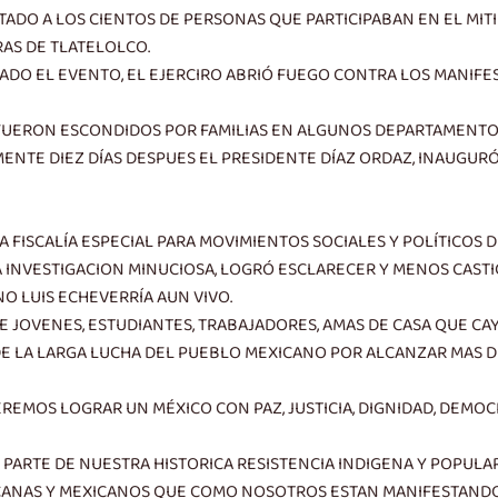
TADO A LOS CIENTOS DE PERSONAS QUE PARTICIPABAN EN EL M
RAS DE TLATELOLCO.
LIZADO EL EVENTO, EL EJERCIRO ABRIÓ FUEGO CONTRA LOS MANIFE
UERON ESCONDIDOS POR FAMILIAS EN ALGUNOS DEPARTAMENTOS 
ENTE DIEZ DÍAS DESPUES EL PRESIDENTE DÍAZ ORDAZ, INAUGURÓ
A FISCALÍA ESPECIAL PARA MOVIMIENTOS SOCIALES Y POLÍTICOS 
 INVESTIGACION MINUCIOSA, LOGRÓ ESCLARECER Y MENOS CASTI
O LUIS ECHEVERRÍA AUN VIVO.
 JOVENES, ESTUDIANTES, TRABAJADORES, AMAS DE CASA QUE CAY
DE LA LARGA LUCHA DEL PUEBLO MEXICANO POR ALCANZAR MAS DE
MOS LOGRAR UN MÉXICO CON PAZ, JUSTICIA, DIGNIDAD, DEMOCRÁ
 PARTE DE NUESTRA HISTORICA RESISTENCIA INDIGENA Y POPULA
ICANAS Y MEXICANOS QUE COMO NOSOTROS ESTAN MANIFESTANDO