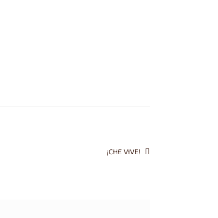
Siguiente
¡CHE VIVE!
entrada: