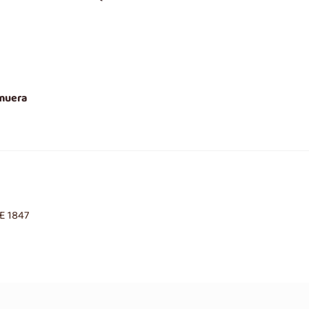
 muera
E 1847