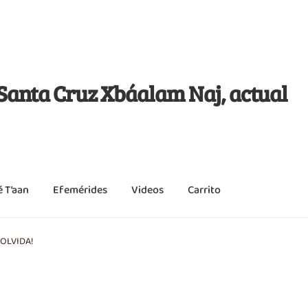
j Santa Cruz Xbáalam Naj, actual
é T’aan
Efemérides
Videos
Carrito
 OLVIDA!