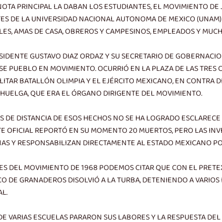
NOTA PRINCIPAL LA DABAN LOS ESTUDIANTES, EL MOVIMIENTO DE
TES DE LA UNIVERSIDAD NACIONAL AUTONOMA DE MEXICO (UNAM)
ALES, AMAS DE CASA, OBREROS Y CAMPESINOS, EMPLEADOS Y MUC
ESIDENTE GUSTAVO DIAZ ORDAZ Y SU SECRETARIO DE GOBERNACI
SE PUEBLO EN MOVIMIENTO. OCURRIÓ EN LA PLAZA DE LAS TRES 
ITAR BATALLÓN OLIMPIA Y EL EJÉRCITO MEXICANO, EN CONTRA D
HUELGA, QUE ERA EL ÓRGANO DIRIGENTE DEL MOVIMIENTO.
ÑOS DE DISTANCIA DE ESOS HECHOS NO SE HA LOGRADO ESCLARECE
E OFICIAL REPORTÓ EN SU MOMENTO 20 MUERTOS, PERO LAS IN
AS Y RESPONSABILIZAN DIRECTAMENTE AL ESTADO MEXICANO PO
 DEL MOVIMIENTO DE 1968 PODEMOS CITAR QUE CON EL PRETEX
ACO DE GRANADEROS DISOLVIÓ A LA TURBA, DETENIENDO A VARIOS
L.
DE VARIAS ESCUELAS PARARON SUS LABORES Y LA RESPUESTA DE