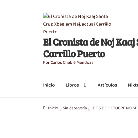
Saltar
Ir
a
al
navegación
contenido
El Cronista de Noj Kaa
Carrillo Puerto
Por Carlos Chablé Mendoza
Inicio
Libros
Artículos
Nikt
Inicio
Sin categoría
¡DOS DE OCTUBRE NO SE