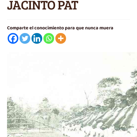
JACINTO PAT
Videos
e
n
Carrito
ú
h
Comparte el conocimiento para que nunca muera
i
j
o