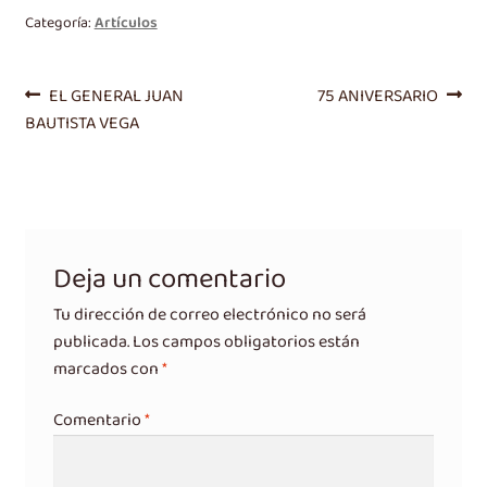
Categoría:
Artículos
Navegación
Entrada
Siguiente
EL GENERAL JUAN
75 ANIVERSARIO
anterior:
entrada:
BAUTISTA VEGA
de
entradas
Deja un comentario
Tu dirección de correo electrónico no será
publicada.
Los campos obligatorios están
marcados con
*
Comentario
*