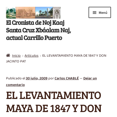
Saltar
Ir
Menú
a
al
El Cronista de Noj Kaaj
navegación
contenido
Santa Cruz Xbáalam Naj,
actual Carrillo Puerto
Inicio
Inicio
Artículos
EL LEVANTAMIENTO MAYA DE 1847 Y DON
E
JACINTO PAT
Libros
x
p
Artículos
Publicado el
30 julio, 2009
por
Carlos CHABLÉ
—
Dejar un
a
comentario
n
Nikté T’aan
EL LEVANTAMIENTO
d
i
Efemérides
MAYA DE 1847 Y DON
r
m