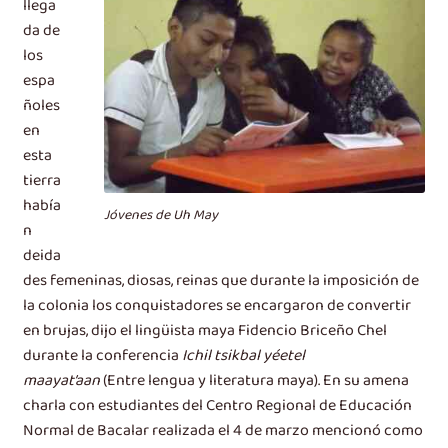
llega
da de
los
espa
ñoles
en
esta
tierra
había
Jóvenes de Uh May
n
deida
des femeninas, diosas, reinas que durante la imposición de
la colonia los conquistadores se encargaron de convertir
en brujas, dijo el lingüista maya Fidencio Briceño Chel
durante la conferencia
Ichil tsikbal yéetel
maayat’aan
(Entre lengua y literatura maya). En su amena
charla con estudiantes del Centro Regional de Educación
Normal de Bacalar realizada el 4 de marzo mencionó como