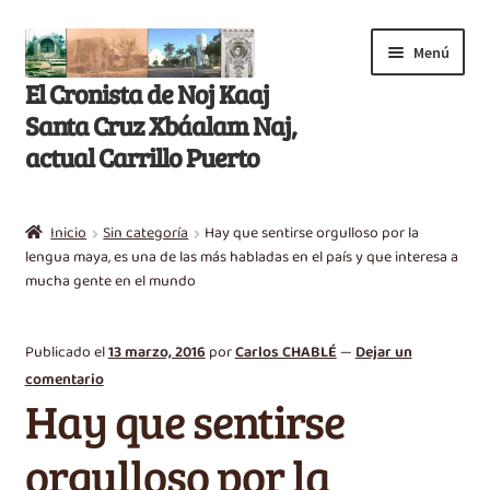
Saltar
Ir
Menú
a
al
El Cronista de Noj Kaaj
navegación
contenido
Santa Cruz Xbáalam Naj,
actual Carrillo Puerto
Inicio
Inicio
Sin categoría
Hay que sentirse orgulloso por la
E
lengua maya, es una de las más habladas en el país y que interesa a
Libros
mucha gente en el mundo
x
p
Artículos
a
Publicado el
13 marzo, 2016
por
Carlos CHABLÉ
—
Dejar un
n
Nikté T’aan
comentario
d
Hay que sentirse
i
Efemérides
r
orgulloso por la
m