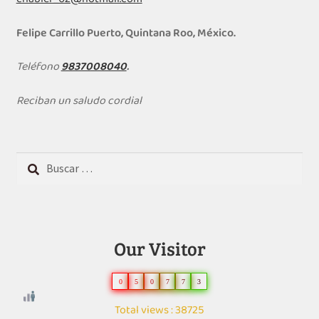
Felipe Carrillo Puerto, Quintana Roo, México.
Teléfono
9837008040
.
Reciban un saludo cordial
Buscar:
Our Visitor
0
5
0
7
7
3
Total views : 38725