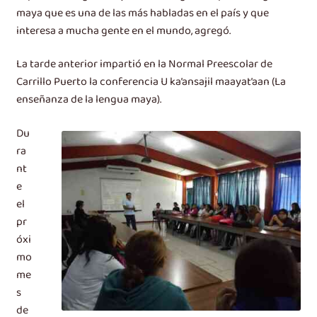
maya que es una de las más habladas en el país y que
interesa a mucha gente en el mundo, agregó.
La tarde anterior impartió en la Normal Preescolar de
Carrillo Puerto la conferencia U ka’ansajil maayat’aan (La
enseñanza de la lengua maya).
Du
ra
nt
e
el
pr
óxi
mo
me
s
de