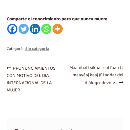
Comparte el conocimiento para que nunca muera
Categoría:
Sin categoría
Navegación
Entrada
Siguiente
Máambal tsikbal: sutt’aan ti’
PRONUNCIAMIENTOS
anterior:
entrada:
maayáaj kaaj (El andar del
CON MOTIVO DEL DIA
de
INTERNACIONAL DE LA
diálogo: devolv…
entradas
MUJER