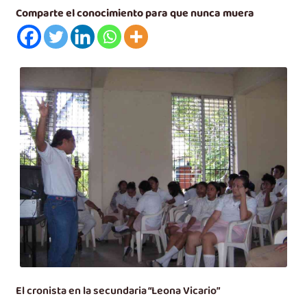
Videos
e
Comparte el conocimiento para que nunca muera
n
Carrito
ú
h
i
j
o
El cronista en la secundaria “Leona Vicario”