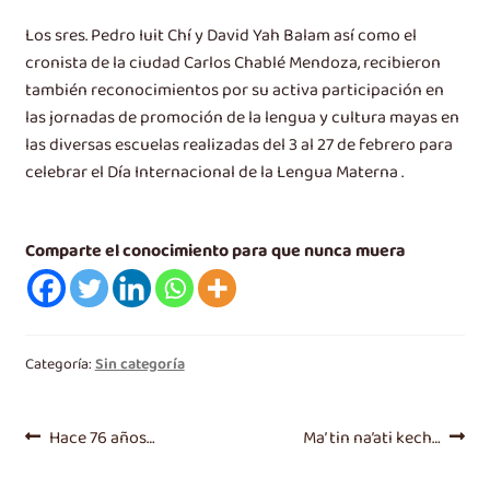
Los sres. Pedro Iuit Chí y David Yah Balam así como el
cronista de la ciudad Carlos Chablé Mendoza, recibieron
también reconocimientos por su activa participación en
las jornadas de promoción de la lengua y cultura mayas en
las diversas escuelas realizadas del 3 al 27 de febrero para
celebrar el Día Internacional de la Lengua Materna .
Comparte el conocimiento para que nunca muera
Categoría:
Sin categoría
Navegación
Entrada
Siguiente
Hace 76 años…
Ma’ tin na’ati kech…
anterior:
entrada:
de