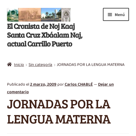
Saltar
Ir
Menú
a
al
El Cronista de Noj Kaaj
navegación
contenido
Santa Cruz Xbáalam Naj,
actual Carrillo Puerto
Inicio
Inicio
Sin categoría
JORNADAS POR LA LENGUA MATERNA
E
Libros
x
Publicado el
2 marzo, 2009
por
Carlos CHABLÉ
—
Dejar un
p
Artículos
comentario
a
JORNADAS POR LA
n
Nikté T’aan
d
LENGUA MATERNA
i
Efemérides
r
m