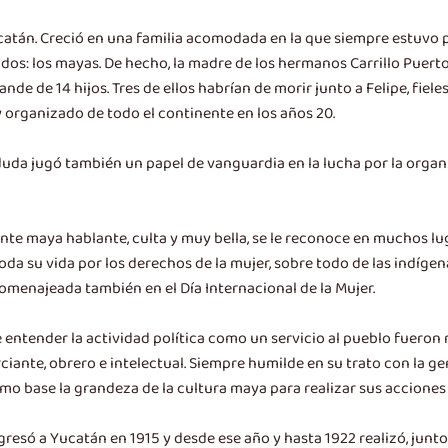
catán. Creció en una familia acomodada en la que siempre estuvo pr
os: los mayas. De hecho, la madre de los hermanos Carrillo Puerto 
de de 14 hijos. Tres de ellos habrían de morir junto a Felipe, fieles 
 y organizado de todo el continente en los años 20.
uda jugó también un papel de vanguardia en la lucha por la organi
nte maya hablante, culta y muy bella, se le reconoce en muchos lu
da su vida por los derechos de la mujer, sobre todo de las indígen
omenajeada también en el Día Internacional de la Mujer.
 entender la actividad política como un servicio al pueblo fueron 
ante, obrero e intelectual. Siempre humilde en su trato con la g
mo base la grandeza de la cultura maya para realizar sus acciones 
gresó a Yucatán en 1915 y desde ese año y hasta 1922 realizó, jun