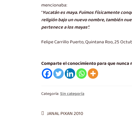
mencionaba:
“
Yucatán es maya. Fuimos físicamente conqui
religión bajo un nuevo nombre, también nues
pertenece a los mayas”.
Felipe Carrillo Puerto, Quintana Roo, 25 Octu
Comparte el conocimiento para que nunca
Categoría:
Sin categoría
Navegación
Entrada
JANAL PIXAN 2010
anterior:
de