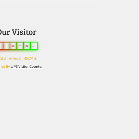
Our Visitor
0
5
0
7
8
7
otal views : 38743
red By
WPS Visitor Counter