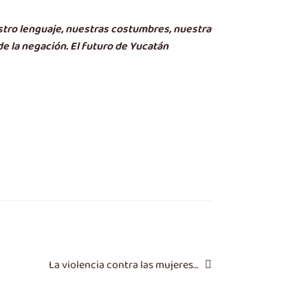
estro lenguaje, nuestras costumbres, nuestra
e la negación. El futuro de Yucatán
Siguiente
La violencia contra las mujeres…
entrada: