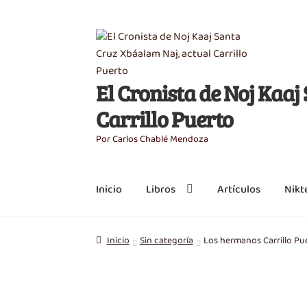
Saltar
Ir
a
al
navegación
contenido
El Cronista de Noj Kaa
Carrillo Puerto
Por Carlos Chablé Mendoza
Inicio
Libros
Artículos
Nikt
Inicio
Sin categoría
Los hermanos Carrillo Pu