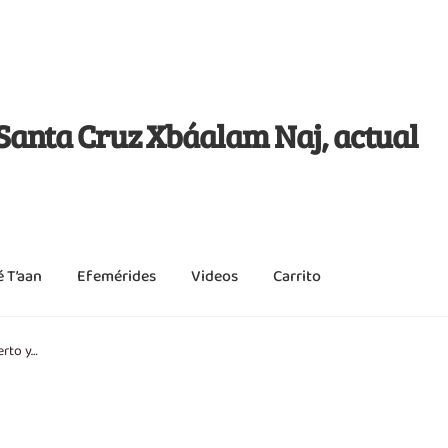
j Santa Cruz Xbáalam Naj, actual
é T’aan
Efemérides
Videos
Carrito
erto y…