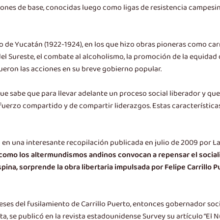
nes de base, conocidas luego como ligas de resistencia campesinas 
 de Yucatán (1922-1924), en los que hizo obras pioneras como carr
el Sureste, el combate al alcoholismo, la promoción de la equidad d
ueron las acciones en su breve gobierno popular.
l que sabe que para llevar adelante un proceso social liberador y q
fuerzo compartido y de compartir liderazgos. Estas características 
n una interesante recopilación publicada en julio de 2009 por La 
s como los altermundismos andinos convocan a repensar el socia
spina, sorprende la obra libertaria impulsada por Felipe Carrillo
ses del fusilamiento de Carrillo Puerto, entonces gobernador soci
ta, se publicó en la revista estadounidense Survey su artículo “El 