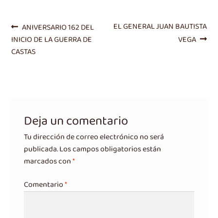
Navegación
Entrada
Siguiente
EL GENERAL JUAN BAUTISTA
ANIVERSARIO 162 DEL
anterior:
entrada:
INICIO DE LA GUERRA DE
VEGA
de
CASTAS
entradas
Deja un comentario
Tu dirección de correo electrónico no será
publicada.
Los campos obligatorios están
marcados con
*
Comentario
*