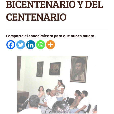
BICENTENARIO Y DEL
Videos
e
n
CENTENARIO
Carrito
ú
h
i
j
Comparte el conocimiento para que nunca muera
o