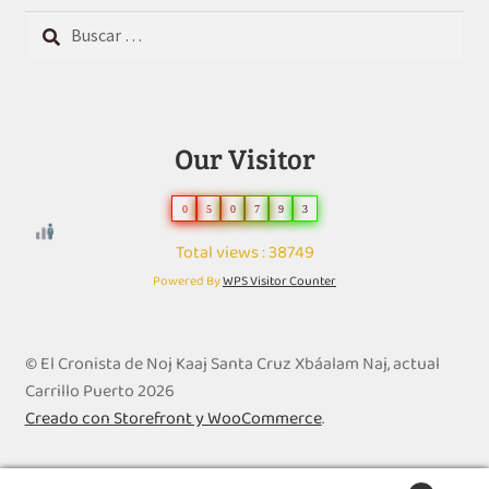
Buscar:
Our Visitor
0
5
0
7
9
3
Total views : 38749
Powered By
WPS Visitor Counter
© El Cronista de Noj Kaaj Santa Cruz Xbáalam Naj, actual
Carrillo Puerto 2026
Creado con Storefront y WooCommerce
.