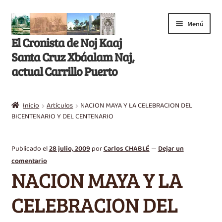
Saltar
Ir
Menú
a
al
El Cronista de Noj Kaaj
navegación
contenido
Santa Cruz Xbáalam Naj,
actual Carrillo Puerto
Inicio
Inicio
Artículos
NACION MAYA Y LA CELEBRACION DEL
E
BICENTENARIO Y DEL CENTENARIO
Libros
x
p
Artículos
Publicado el
28 julio, 2009
por
Carlos CHABLÉ
—
Dejar un
a
comentario
n
Nikté T’aan
NACION MAYA Y LA
d
i
Efemérides
CELEBRACION DEL
r
m