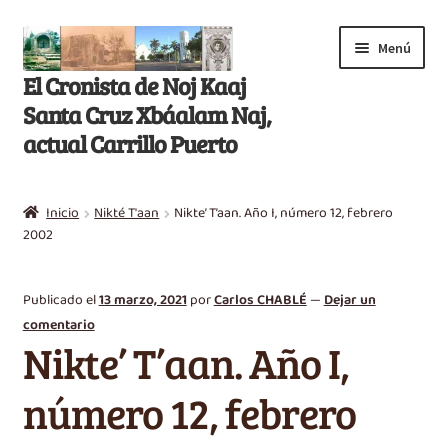
Saltar
Ir
Menú
a
al
El Cronista de Noj Kaaj
navegación
contenido
Santa Cruz Xbáalam Naj,
actual Carrillo Puerto
Inicio
Inicio
Nikté T'aan
Nikte’ T’aan. Año I, número 12, febrero
E
2002
Libros
x
p
Artículos
Publicado el
13 marzo, 2021
por
Carlos CHABLÉ
—
Dejar un
a
comentario
n
Nikté T’aan
Nikte’ T’aan. Año I,
d
i
Efemérides
número 12, febrero
r
m