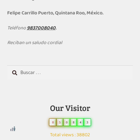
Felipe Carrillo Puerto, Quintana Roo, México.
Teléfono
9837008040
.
Reciban un saludo cordial
Buscar:
Our Visitor
0
5
0
8
4
3
Total views : 38802