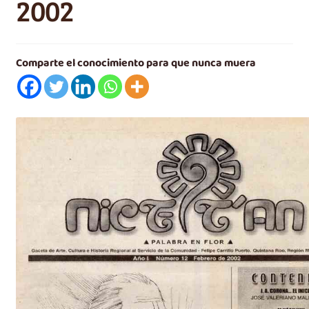
2002
Videos
e
n
Carrito
ú
h
Comparte el conocimiento para que nunca muera
i
j
o