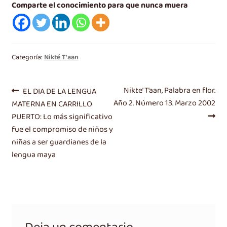
Comparte el conocimiento para que nunca muera
Categoría:
Nikté T'aan
Navegación
Entrada
Siguiente
Nikte’ T’aan, Palabra en flor.
EL DIA DE LA LENGUA
anterior:
entrada:
Año 2. Número 13. Marzo 2002
MATERNA EN CARRILLO
de
PUERTO: Lo más significativo
entradas
fue el compromiso de niños y
niñas a ser guardianes de la
lengua maya