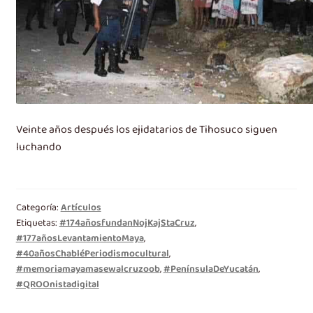
Veinte años después los ejidatarios de Tihosuco siguen
luchando
Categoría:
Artículos
Etiquetas:
#174añosfundanNojKajStaCruz
,
#177añosLevantamientoMaya
,
#40añosChabléPeriodismocultural
,
#memoriamayamasewalcruzoob
,
#PenínsulaDeYucatán
,
#QROOnistadigital