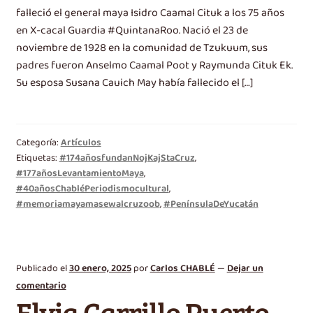
falleció el general maya Isidro Caamal Cituk a los 75 años
en X-cacal Guardia #QuintanaRoo. Nació el 23 de
noviembre de 1928 en la comunidad de Tzukuum, sus
padres fueron Anselmo Caamal Poot y Raymunda Cituk Ek.
Su esposa Susana Cauich May había fallecido el […]
Categoría:
Artículos
Etiquetas:
#174añosfundanNojKajStaCruz
,
#177añosLevantamientoMaya
,
#40añosChabléPeriodismocultural
,
#memoriamayamasewalcruzoob
,
#PenínsulaDeYucatán
Publicado el
30 enero, 2025
por
Carlos CHABLÉ
—
Dejar un
comentario
Elvia Carrillo Puerto,