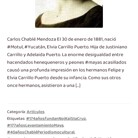
Carlos Chablé Mendoza El 30 de enero de 1881, nació
#Motul, #Yucatán, Elvia Carrillo Puerto. Hija de Justiniano
Carrillo y Adelaida Puerto. La enorme desigualdad entre
hacendados henequeneros y peones #mayas acasillados
causó una profunda impresión en los hermanos Felipe y
Elvia Carrillo Puerto desde su infancia. Como sus otros
once hermanos, asistieron a una […]
Categoría:
Artículos
Etiquetas:
#174añosfundanNojKajStaCruz
,
#177añosLevantamientoMaya
,
#40añosChabléPeriodismocultural
,