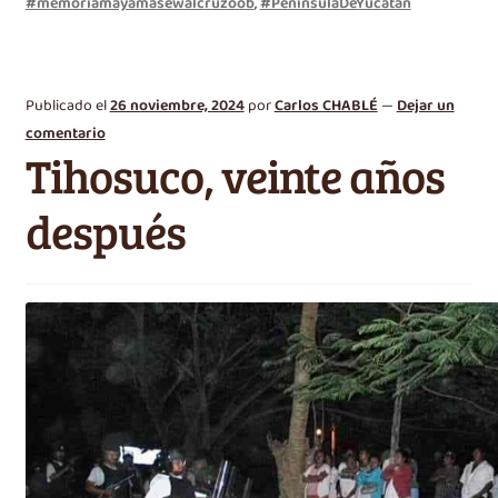
#memoriamayamasewalcruzoob
,
#PenínsulaDeYucatán
Publicado el
26 noviembre, 2024
por
Carlos CHABLÉ
—
Dejar un
comentario
Tihosuco, veinte años
después