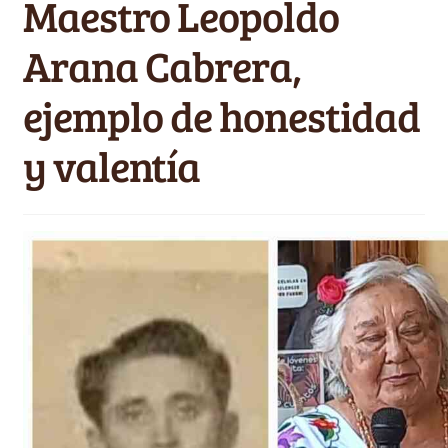
Maestro Leopoldo
Videos
e
n
Arana Cabrera,
Carrito
ú
h
ejemplo de honestidad
i
j
y valentía
o