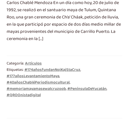
Carlos Chablé Mendoza En un día como hoy, 20 de julio de
1992, se realizó en el santuario maya de Tulum, Quintana
Roo, una gran ceremonia de Ch’a’ Cháak, petición de lluvia,
en la que participó por espacio de dos días medio millar de
mayas provenientes del municipio de Carrillo Puerto. La
ceremonia en la […]
Categoría:
Artículos
Etiquetas:
#174añosfundanNojKajStaCruz
,
#177añosLevantamientoMaya
,
#40añosChabléPeriodismocultural
,
#memoriamayamasewalcruzoob
,
#PenínsulaDeYucatán
,
#QROOnistadigital