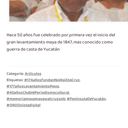
Hace 50 años fue celebrado por primera vez el inicio del
gran levantamiento maya de 1847, mas conocido como
guerra de casta de Yucatán
Categoría:
Artículos
Etiquetas:
#174añosfundanNojKajStaCruz
,
#177añosLevantamientoMaya
,
#40añosChabléPeriodismocultural
,
#memoriamayamasewalcruzoob
,
#PenínsulaDeYucatán
,
#QROOnistadigital