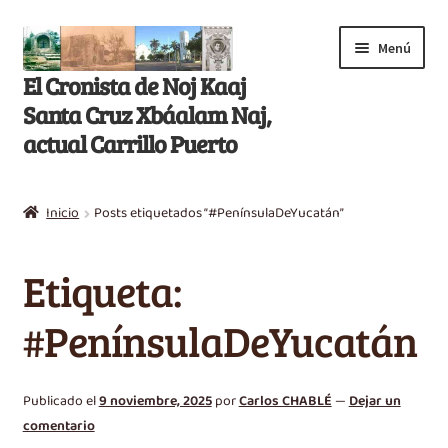
Saltar
Ir
Menú
a
al
El Cronista de Noj Kaaj
navegación
contenido
Santa Cruz Xbáalam Naj,
actual Carrillo Puerto
Inicio
Inicio
Posts etiquetados “#PenínsulaDeYucatán”
E
Libros
x
Etiqueta:
p
Artículos
a
#PenínsulaDeYucatán
n
Nikté T’aan
d
i
Efemérides
Publicado el
9 noviembre, 2025
por
Carlos CHABLÉ
—
Dejar un
r
comentario
m