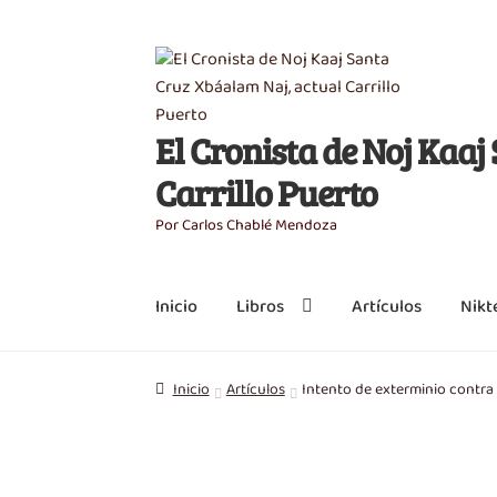
Saltar
Ir
a
al
navegación
contenido
El Cronista de Noj Kaa
Carrillo Puerto
Por Carlos Chablé Mendoza
Inicio
Libros
Artículos
Nikt
Inicio
Artículos
Intento de exterminio contra