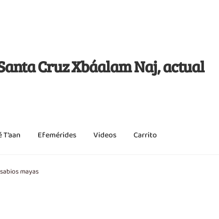
j Santa Cruz Xbáalam Naj, actual
é T’aan
Efemérides
Videos
Carrito
 sabios mayas