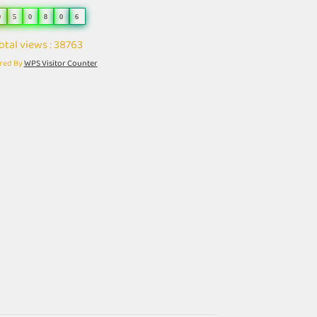
0
5
0
8
0
6
otal views : 38763
red By
WPS Visitor Counter