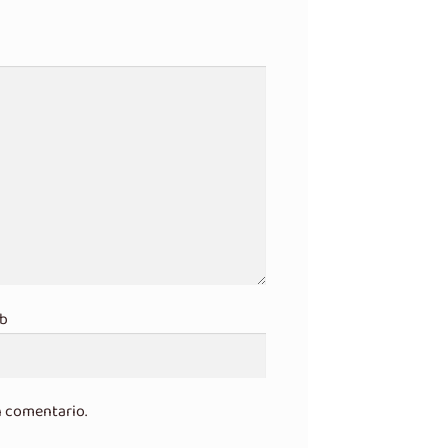
b
n comentario.