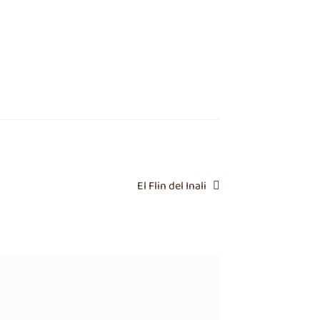
Siguiente
El Flin del Inali
entrada: