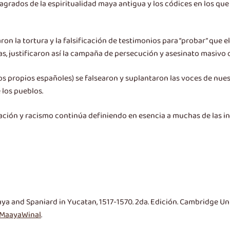
ados de la espiritualidad maya antigua y los códices en los que 
on la tortura y la falsificación de testimonios para “probar” que e
s, justificaron así la campaña de persecución y asesinato masivo d
los propios españoles) se falsearon y suplantaron las voces de nues
 los pueblos.
ación y racismo continúa definiendo en esencia a muchas de las inst
a and Spaniard in Yucatan, 1517-1570. 2da. Edición. Cambridge Univ
MaayaWinal
.