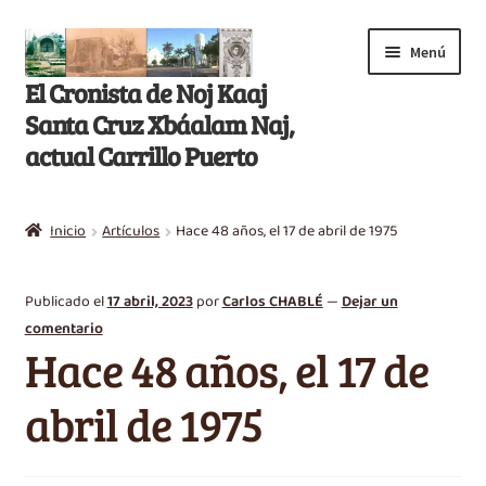
Saltar
Ir
Menú
a
al
El Cronista de Noj Kaaj
navegación
contenido
Santa Cruz Xbáalam Naj,
actual Carrillo Puerto
Inicio
Inicio
Artículos
Hace 48 años, el 17 de abril de 1975
E
Libros
x
Publicado el
17 abril, 2023
por
Carlos CHABLÉ
—
Dejar un
p
Artículos
comentario
a
Hace 48 años, el 17 de
n
Nikté T’aan
d
abril de 1975
i
Efemérides
r
m