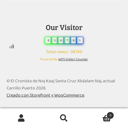
Our Visitor
0
5
0
7
8
5
Total views : 38740
Powered By
WPS Visitor Counter
© El Cronista de Noj Kaaj Santa Cruz Xbáalam Naj, actual
Carrillo Puerto 2026
Creado con Storefront y WooCommerce
.
0
Buscar
B
por: