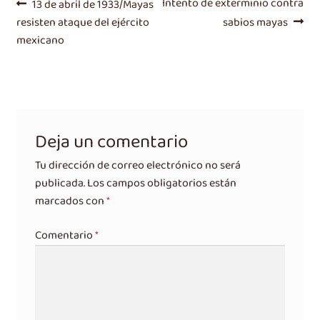
Navegación
Entrada
Siguiente
Intento de exterminio contra
13 de abril de 1933/Mayas
anterior:
entrada:
resisten ataque del ejército
sabios mayas
de
mexicano
entradas
Deja un comentario
Tu dirección de correo electrónico no será
publicada.
Los campos obligatorios están
marcados con
*
Comentario
*