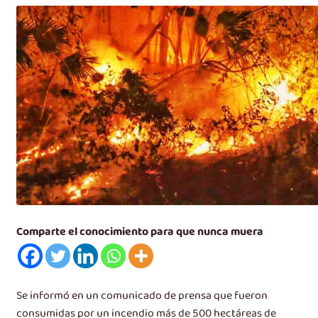
Videos
e
n
Carrito
ú
h
i
j
o
Comparte el conocimiento para que nunca muera
Se informó en un comunicado de prensa que fueron
consumidas por un incendio más de 500 hectáreas de